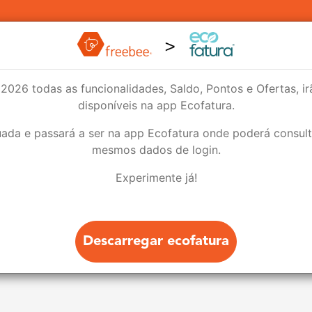
vidades
Lojas
A sua conta
Lojistas
e 2026 todas as funcionalidades, Saldo, Pontos e Ofertas, i
disponíveis na app Ecofatura.
ada e passará a ser na app Ecofatura onde poderá consult
mesmos dados de login.
Contactos
Experimente já!
licitamos que envie email para info@freebee.pt ou
Descarregar ecofatura
remos em contacto consigo com o máximo de brevi