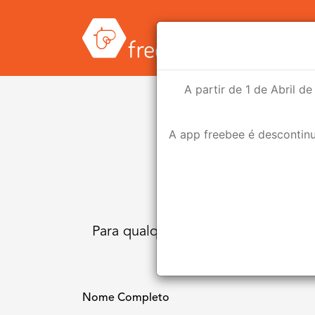
No
A partir de 1 de Abril d
A app freebee é descontinu
Para qualquer questão ou dúvida so
abaixo. Entra
Nome Completo