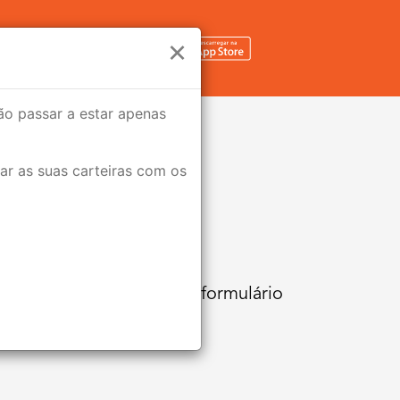
×
rão passar a estar apenas
ar as suas carteiras com os
 se preferir, preencha o formulário
dade possível.