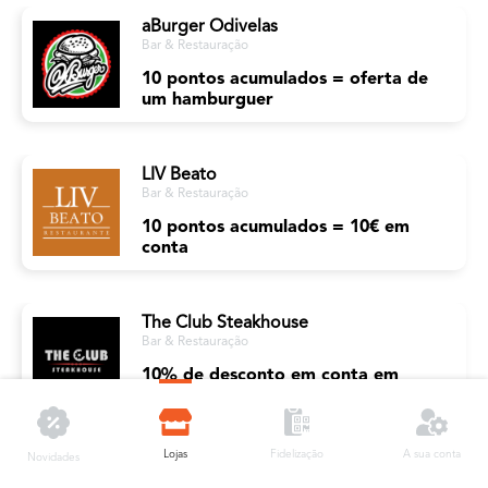
aBurger Odivelas
Bar & Restauração
10 pontos acumulados = oferta de
um hamburguer
LIV Beato
Bar & Restauração
10 pontos acumulados = 10€ em
conta
The Club Steakhouse
Bar & Restauração
10% de desconto em conta em
compras superiores a 10€
Lojas
A sua conta
Fidelização
Novidades
O Clube do Hamburguer