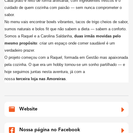
Cada prato é feito de forma artesanal, com ingredientes frescos e o
cuidado de quem cozinha com paixão — sem nunca comprometer o
sabor.
No menu vais encontrar bowls vibrantes, tacos de trigo cheios de sabor,
sumos naturais e bolos fit que não sabem a dieta — sabem a conforto.
Somos a Raquel e a Carolina Saldanha,
duas irmãs movidas pelo
mesmo propósito
: criar um espaço onde comer saudável é um
verdadeiro prazer.
O projeto começou com a Raquel, formada em Gestão mas apaixonada
pela cozinha. O que era um hobby tornou-se um sonho partilhado — e
hoje seguimos juntas nesta aventura, já com a
nossa
terceira loja nas Amoreiras
.
Website
Nossa página no Facebook