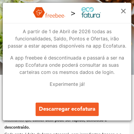
ALLWAYS
×
A partir de 1 de Abril de 2026 todas as
ALLWAYS
funcionalidades, Saldo, Pontos e Ofertas, irão
Bar & Restauração
passar a estar apenas disponíveis na app Ecofatura.
A app freebee é descontinuada e passará a ser na
3
2
app Ecofatura onde poderá consultar as suas
carteiras com os mesmos dados de login.
Lojas
Ofertas
Experimente já!
Sobre nós
Allways. Feito por nós, todos os dias.
Descarregar ecofatura
Na Allways, o equilíbrio entre saúde e sabor ganha um novo significado.
Mostramos que
comer bem pode ser rápido, delicioso e
descontraído.