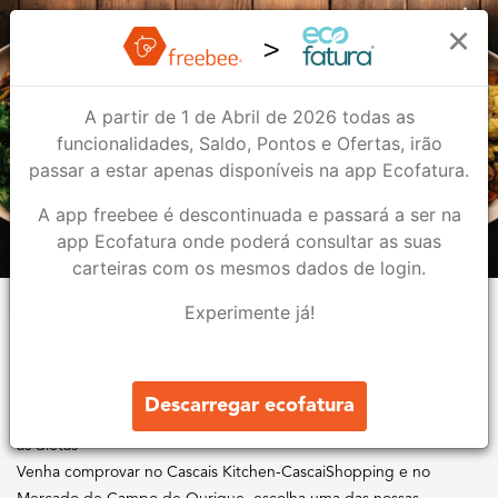
Grow
×
A partir de 1 de Abril de 2026 todas as
Grow
funcionalidades, Saldo, Pontos e Ofertas, irão
Bar & Restauração
passar a estar apenas disponíveis na app Ecofatura.
A app freebee é descontinuada e passará a ser na
1
1
app Ecofatura onde poderá consultar as suas
carteiras com os mesmos dados de login.
Lojas
Ofertas
Experimente já!
Sobre nós
A Grow Healthy é a melhor forma de comer refeições saudáveis,
Descarregar ecofatura
equilibradas e bem estruturadas numa bowl. Opções para todas
as dietas
Venha comprovar no Cascais Kitchen-CascaiShopping e no