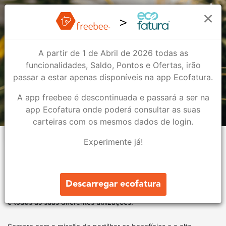
Cbweed Loures & Alverca
×
A partir de 1 de Abril de 2026 todas as
Cbweed Loures & Alverca
funcionalidades, Saldo, Pontos e Ofertas, irão
Saúde & Bem-Estar
passar a estar apenas disponíveis na app Ecofatura.
A app freebee é descontinuada e passará a ser na
2
1
app Ecofatura onde poderá consultar as suas
carteiras com os mesmos dados de login.
Lojas
Ofertas
Experimente já!
Sobre nós
A CBWEED nasceu em Itália, mais exatamente em Forli, em
Descarregar ecofatura
Setembro de 2017 através de uma paixão comum – A Cannabis
e todas as suas diferentes utilizações.