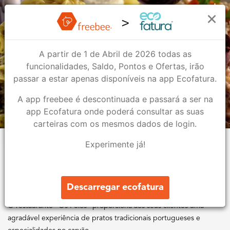
Restaurante Os Feios
×
A partir de 1 de Abril de 2026 todas as
Restaurante Os Feios
funcionalidades, Saldo, Pontos e Ofertas, irão
Bar & Restauração
passar a estar apenas disponíveis na app Ecofatura.
A app freebee é descontinuada e passará a ser na
1
1
app Ecofatura onde poderá consultar as suas
carteiras com os mesmos dados de login.
Lojas
Ofertas
Experimente já!
Sobre nós
Visite o nosso espaço e receba vantagens! Acumule 10% do total
Descarregar ecofatura
da compra em saldo para utilizar na sua próxima visita.
O restaurante "Os Feios” proporciona aos seus clientes uma
agradável experiência de pratos tradicionais portugueses e