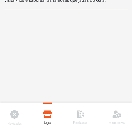
visitar-nos e saborear as famosas queijadas do Galã.
Lojas
A sua conta
Fidelização
Novidades