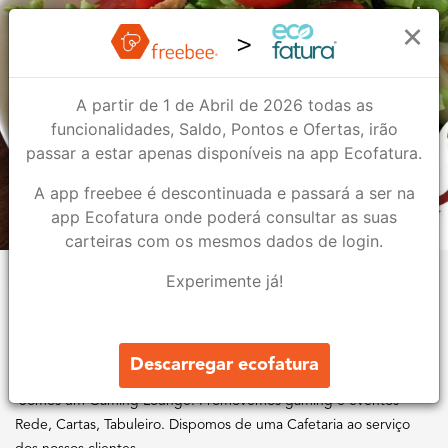
Tiamat Gaming Lounge
×
A partir de 1 de Abril de 2026 todas as
Tiamat Gaming Lounge
funcionalidades, Saldo, Pontos e Ofertas, irão
Bar & Restauração
passar a estar apenas disponíveis na app Ecofatura.
A app freebee é descontinuada e passará a ser na
1
1
app Ecofatura onde poderá consultar as suas
carteiras com os mesmos dados de login.
Lojas
Ofertas
Experimente já!
Sobre nós
Visite o nosso espaço e receba vantagens! Acumule 10% do total
Descarregar ecofatura
da compra em saldo para utilizar na sua próxima visita.
Somos um Gaming Lounge. Promovemos gaming e eventos -
Rede, Cartas, Tabuleiro. Dispomos de uma Cafetaria ao serviço