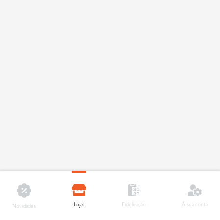
Lojas
A sua conta
Fidelização
Novidades