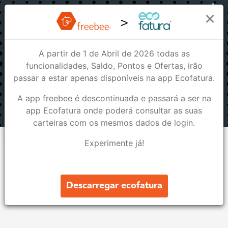
Euro Top
×
A partir de 1 de Abril de 2026 todas as
Euro Top
funcionalidades, Saldo, Pontos e Ofertas, irão
Casa, Cozinha & Mesa
passar a estar apenas disponíveis na app Ecofatura.
A app freebee é descontinuada e passará a ser na
2
1
app Ecofatura onde poderá consultar as suas
carteiras com os mesmos dados de login.
Lojas
Ofertas
Experimente já!
Sobre nós
Tudo para si e pra sua casa aos melhores preços da região
Descarregar ecofatura