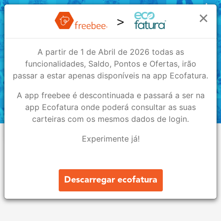
O Cantinho dos Animais
×
A partir de 1 de Abril de 2026 todas as
O Cantinho dos Animais
funcionalidades, Saldo, Pontos e Ofertas, irão
Plantas e Animais
passar a estar apenas disponíveis na app Ecofatura.
A app freebee é descontinuada e passará a ser na
1
1
app Ecofatura onde poderá consultar as suas
carteiras com os mesmos dados de login.
Lojas
Ofertas
Experimente já!
Sobre nós
O Cantinho dos Animais
Descarregar ecofatura