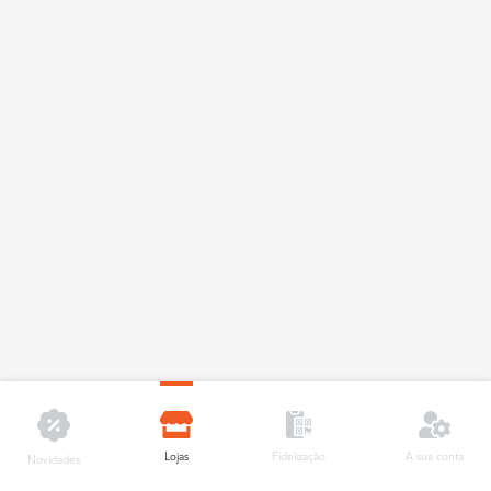
Lojas
A sua conta
Fidelização
Novidades