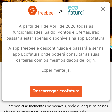
Nat’elier
×
A partir de 1 de Abril de 2026 todas as
Nat’elier
funcionalidades, Saldo, Pontos e Ofertas, irão
Bar & Restauração
passar a estar apenas disponíveis na app Ecofatura.
A app freebee é descontinuada e passará a ser na
1
1
app Ecofatura onde poderá consultar as suas
carteiras com os mesmos dados de login.
Lojas
Ofertas
Experimente já!
Sobre nós
Na Nat’elier confeccionamos amor através de pastéis de
Descarregar ecofatura
nata excecionais, combinando tradição e inovação
para surpreender todos os que os provam.
Queremos criar momentos memoráveis, onde quer que os nossos