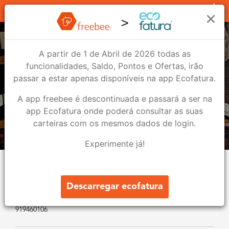
Lojas
×
A partir de 1 de Abril de 2026 todas as
funcionalidades, Saldo, Pontos e Ofertas, irão
passar a estar apenas disponíveis na app Ecofatura.
A app freebee é descontinuada e passará a ser na
app Ecofatura onde poderá consultar as suas
carteiras com os mesmos dados de login.
Experimente já!
Alquimia – Cervejaria,
Restaurante, Tapas
Descarregar ecofatura
Rua Bombeiros Voluntários, 13 3240-129 Ansião
919460106